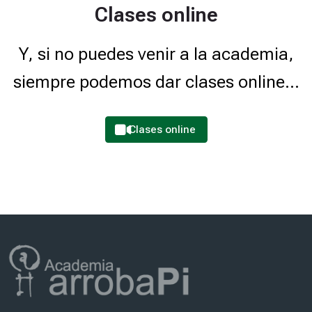
c
Clases online
a
y
Y, si no puedes venir a la academia,
Q
u
siempre podemos dar clases online...
í
m
i
Clases online
c
a
-
3
º
E
Última modificación: viernes, 19 de septiembre de 2025, 09:23
S
O
Última modificación:
18 septiembre 2025