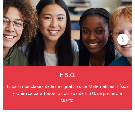
2
º
E
S
O
Última modificación:
18 septiembre 2025
Profesor:
Jose Luis Taboada Rodicio
Estudiantes inscritos:
No hay estudiantes matriculados en este curso.
E.S.O.
Acceder al curso
Impartimos clases de las asignaturas de Matemáticas, Física
y Química para todos los cursos de E.S.O. de primero a
cuarto.
F
í
s
i