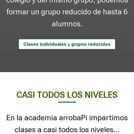
c
a
formar un grupo reducido de hasta 6
y
Q
alumnos.
u
í
m
Clases individuales y grupos reducidos
i
c
a
-
2
º
E
CASI TODOS LOS NIVELES
S
O
En la academia arrobaPi impartimos
Última modificación:
18 septiembre 2025
clases a casi todos los niveles...
Profesor:
Jose Luis Taboada Rodicio