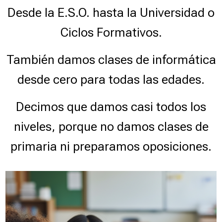
Estudiantes inscritos:
No hay estudiantes matriculados en este curso.
Desde la E.S.O. hasta la Universidad o
Ciclos Formativos.
Acceder al curso
También damos clases de informática
desde cero para todas las edades.
M
a
Decimos que damos casi todos los
t
e
niveles, porque no damos clases de
m
á
primaria ni preparamos oposiciones.
t
i
E.S.O.
c
a
s
-