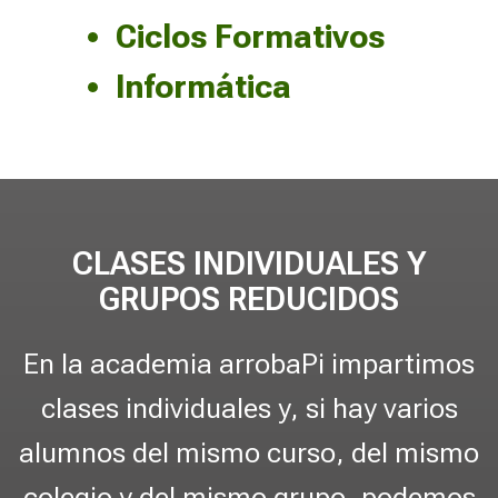
º
Ciclos Formativos
E
S
Informática
O
Última modificación:
6 noviembre 2025
Profesor:
Jose Luis Taboada Rodicio
Estudiantes inscritos:
1
CLASES INDIVIDUALES Y
Acceder al curso
GRUPOS REDUCIDOS
En la academia arrobaPi impartimos
F
clases individuales y, si hay varios
í
alumnos del mismo curso, del mismo
s
i
colegio y del mismo grupo, podemos