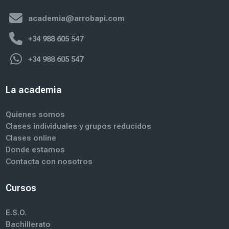
Profesor:
Jose Luis Taboada Rodicio
Estudiantes inscritos:
No hay estudiantes matriculados en este curso.
academia@arrobapi.com
Acceder al curso
+34 988 605 547
+34 988 605 547
La academia
M
a
Quienes somos
t
Clases individuales y grupos reducidos
e
Clases online
m
Donde estamos
á
Contacta con nosotros
t
i
c
Cursos
a
s
E.S.O.
-
Bachillerato