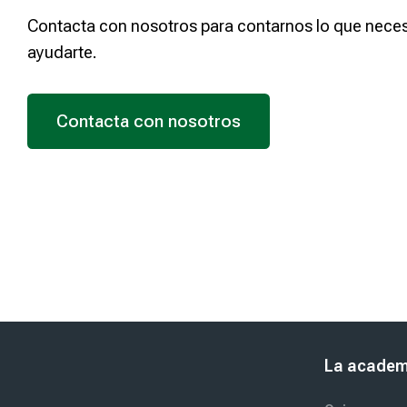
át
ic
a
Contacta con nosotros para contarnos lo que neces
ayudarte.
Contacta con nosotros
Última modificación: viernes, 19 de septiembre de 2025, 08:42
ior
Universidad
La academ