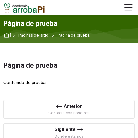
Skip to navigation
Skip to login form
Salta al contenido principal
Skip to footer
Página de prueba
Página Principal
Páginas del sitio
Página de prueba
Página de prueba
Requisitos de finalización
Contenido de prueba
Anterior
Contacta con nosotros
Siguiente
Donde estamos